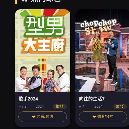
歌手2024
向往的生活7
⭐ 7.8
2024
第3季
⭐ 7
2024
第7季
❤️ 想看/预约
❤️ 想看/预约