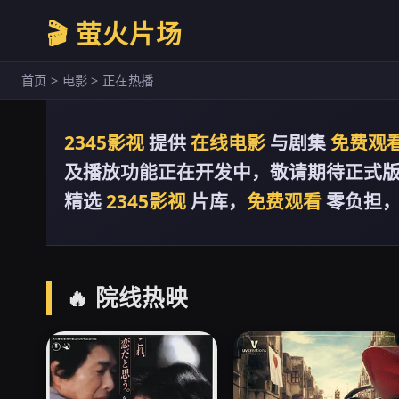
🎬 萤火片场
首页 > 电影 > 正在热播
2345影视
提供
在线电影
与剧集
免费观
及播放功能正在开发中，敬请期待正式
精选
2345影视
片库，
免费观看
零负担
🔥 院线热映