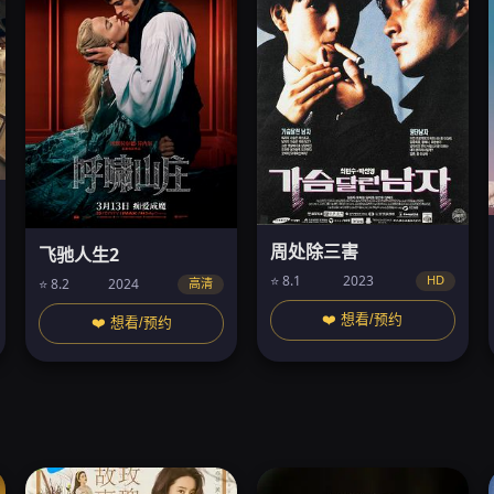
周处除三害
飞驰人生2
⭐ 8.1
2023
HD
⭐ 8.2
2024
高清
❤️ 想看/预约
❤️ 想看/预约