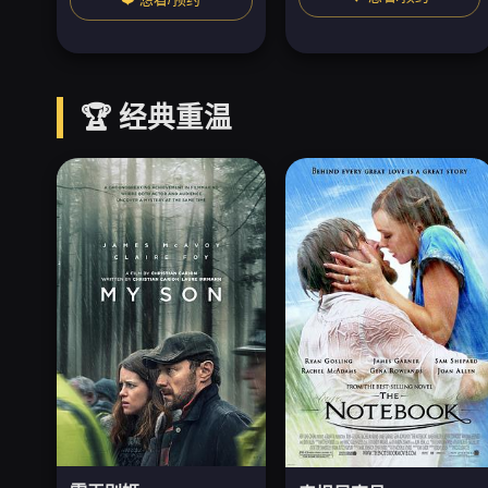
🏆 经典重温