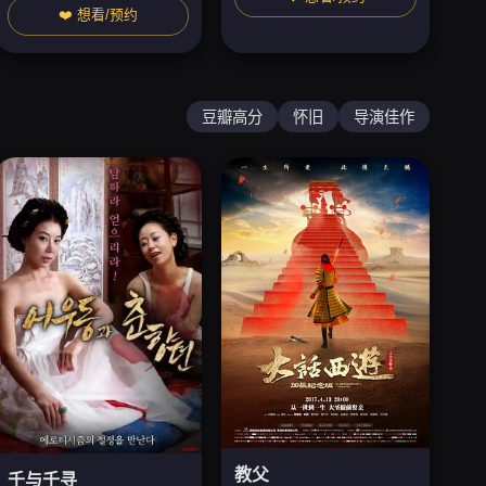
❤️ 想看/预约
豆瓣高分
怀旧
导演佳作
教父
千与千寻