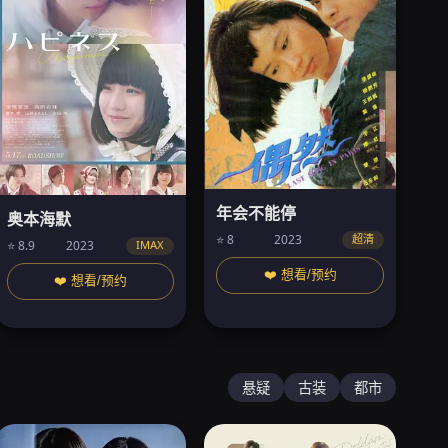
年会不能停
奥本海默
⭐ 8
2023
超清
⭐ 8.9
2023
IMAX
❤️ 想看/预约
❤️ 想看/预约
悬疑
古装
都市